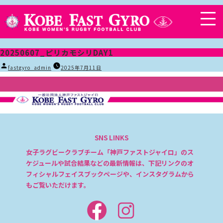
20250607_ピリカモシリDAY1
投
fastgyro_admin
2025年7月11日
稿
者:
SNS LINKS
女子ラグビークラブチーム「神戸ファストジャイロ」のス
ケジュールや試合結果などの最新情報は、下記リンクのオ
フィシャルフェイスブックページや、インスタグラムから
もご覧いただけます。