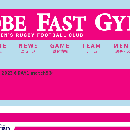
ME
NEWS
GAME
TEAM
MEM
ム
ニュース
試合情報
チーム
選手・
 2023≪DAY1 match5≫