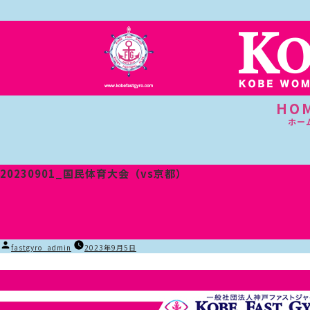
HO
ホー
20230901_国民体育大会（vs京都）
投
fastgyro_admin
2023年9月5日
稿
者: