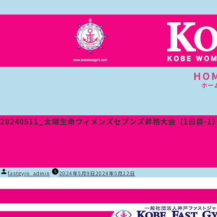
HO
ホー
20240511_太陽生命ウィメンズセブンズ昇格大会（1日目-1
投
fastgyro_admin
2024年5月9日
2024年5月12日
稿
者: