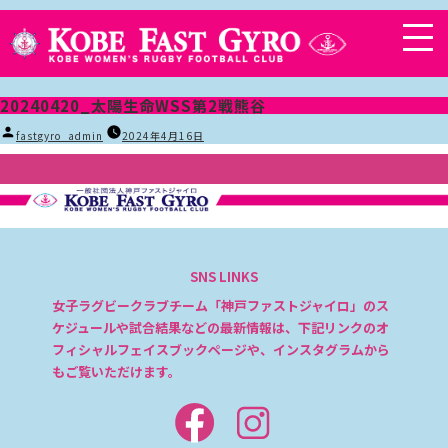
20240420_太陽生命WSS第2戦熊谷
投
fastgyro_admin
2024年4月16日
稿
者:
SNS LINKS
女子ラグビークラブチーム「神戸ファストジャイロ」のス
ケジュールや試合結果などの最新情報は、下記リンクのオ
フィシャルフェイスブックページや、インスタグラムから
もご覧いただけます。