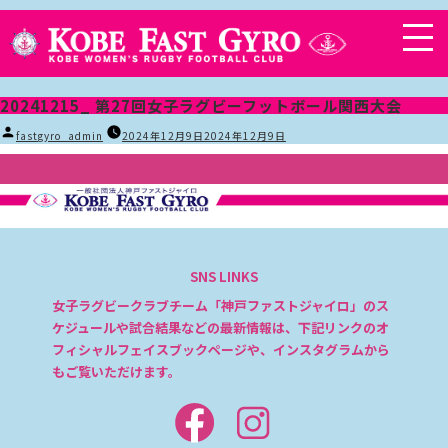
20241215_ 第27回女子ラグビーフットボール関西大会
投
fastgyro_admin
2024年12月9日
2024年12月9日
稿
者:
SNS LINKS
女子ラグビークラブチーム「神戸ファストジャイロ」のス
ケジュールや試合結果などの最新情報は、下記リンクのオ
フィシャルフェイスブックページや、インスタグラムから
もご覧いただけます。